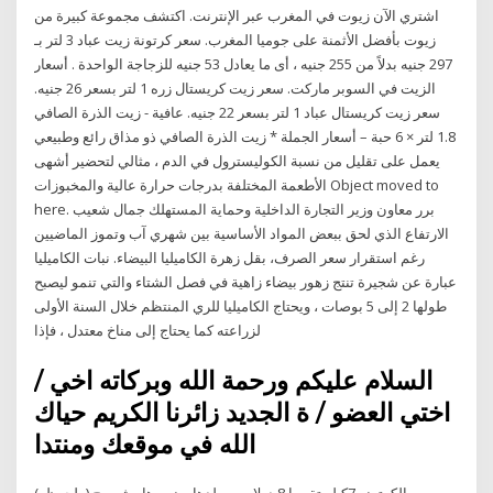
اشتري الآن زيوت في المغرب عبر الإنترنت. اكتشف مجموعة كبيرة من
زيوت بأفضل الأثمنة على جوميا المغرب. سعر كرتونة زيت عباد 3 لتر بـ
297 جنيه بدلاً من 255 جنيه ، أى ما يعادل 53 جنيه للزجاجة الواحدة . أسعار
الزيت في السوبر ماركت. سعر زيت كريستال زره 1 لتر بسعر 26 جنيه.
سعر زيت كريستال عباد 1 لتر بسعر 22 جنيه. عافية - زيت الذرة الصافي
1.8 لتر × 6 حبة – أسعار الجملة * زيت الذرة الصافي ذو مذاق رائع وطبيعي
يعمل على تقليل من نسبة الكوليسترول في الدم ، مثالي لتحضير أشهى
الأطعمة المختلفة بدرجات حرارة عالية والمخبوزات Object moved to
here. برر معاون وزير التجارة الداخلية وحماية المستهلك جمال شعيب
الارتفاع الذي لحق ببعض المواد الأساسية بين شهري آب وتموز الماضيين
رغم استقرار سعر الصرف، بقل زهرة الكاميليا البيضاء. نبات الكاميليا
عبارة عن شجيرة تنتج زهور بيضاء زاهية في فصل الشتاء والتي تنمو ليصبح
طولها 2 إلى 5 بوصات ، ويحتاج الكاميليا للري المنتظم خلال السنة الأولى
لزراعته كما يحتاج إلى مناخ معتدل ، فإذا
السلام عليكم ورحمة الله وبركاته اخي /
اختي العضو / ة الجديد زائرنا الكريم حياك
الله في موقعك ومنتدا
(ملحوظه) سعر الكرتونه 7كيلو تقريبا 8 دولار من بلدها. منهم هامش ربح