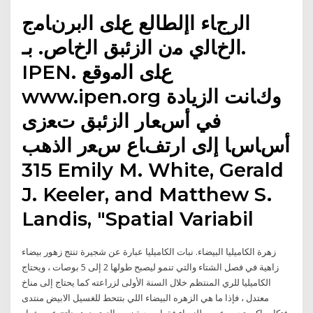
اﻟرجﺎء اإلطالع عﻠى اﻟبرنﺎﻣج
اﻟخﺎﻟي ﻣن اﻟزئبق اﻟخﺎص. بـ.
IPEN. عﻠى اﻟﻣوقع
www.ipen.org وكﺎنت اﻟزﯾﺎدة
في أسﻌﺎر اﻟزئبق تﻌزى
أسﺎسﺎ إﻟى ارتفﺎع سﻌر اﻟذهب
315 Emily M. White, Gerald
J. Keeler, and Matthew S.
Landis, "Spatial Variabil
زهرة الكاميليا البيضاء. نبات الكاميليا عبارة عن شجيرة تنتج زهور بيضاء
زاهية في فصل الشتاء والتي تنمو ليصبح طولها 2 إلى 5 بوصات ، ويحتاج
الكاميليا للري المنتظم خلال السنة الأولى لزراعته كما يحتاج إلى مناخ
معتدل ، فإذا ما هي الزهره البيضاء اللي بتتحط للغسيل الابيض منتدى
فتكات اكبر تجمع عربي للنساء فقط صحبة زيت الزيتون هو ناتج عصر ثمار