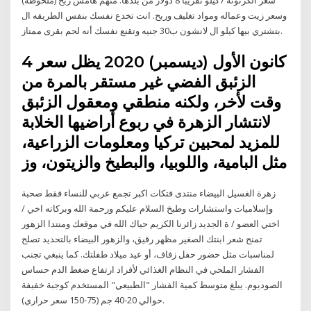
وسعر زيت وعماله ومواد تغليف وربح. انت تخدع نفسك بنفس الطريقه ال
بتشتري بيها كيلو ال لانشون ب30 جنيه وتقنع نفسك أنه لحم بقرى ممتاز.
4 كانون الأول (ديسمبر) 2020 يظل سعر
الزئبق الفضي غير مستقر بالمرة من
وقت لأخر، ولكنه منطقي ومعقول الزئبق
لانتشار الزهرة في ربوع أراضيها الخلابة
للمزيد لمحبين تركيا ومعلومات الزراعية،
مثل البامية، واللوبيا، والبطيخ والزيتون، وز
زهرة الغسيل البيضاء منتدى فتكات اكبر تجمع عربي للنساء فقط صحبة
وإسلاميات واستشارات وطبخ السلام عليكم ورحمة الله وبركاته اخي /
اختي العضو / ة الجديد زائرنا الكريم حياك الله في موقعك ومنتدا الزهور
تمنح شعر ابنتك الصغير مظهر رقيق، والزهور البيضاء بالتحديد تصلح
لمناسبات مثل حضور حفل زفاف، أو عيد ميلاد طفلتك. كما ينبغي تجنب
الفشار الملحي في النظام الغذائي لأفراد ارتفاع ضغط الدم حساس
الصوديوم. يبلغ متوسط كمية الفشار "الطبيعي" المستخدم كوجبة خفيفة
حوالي 20-40 جم (75-150 سعر حراري).