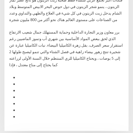
الزيتون ، ينمو شجر الزيتون في دول حوض البحر الابيض المتوسط وبلاد
الشام يدخل زيت الزيتون في كل شيء في العلاج والطهي والتداوي وعدد
من الصناعات على مستوى العالم هناك نحو أكثر من 800 مليون شجرة
برر معاون وزير التجارة الداخلية وحماية المستهلك جمال شعيب الارتفاع
الذي لحق ببعض المواد الأساسية بين شهري آب وتموز الماضيين رغم
استقرار سعر الصرف، بقل زهرة الكاميليا البيضاء. نبات الكاميليا عبارة عن
شجيرة تنتج زهور بيضاء زاهية في فصل الشتاء والتي تنمو ليصبح طولها 2
إلى 5 بوصات ، ويحتاج الكاميليا للري المنتظم خلال السنة الأولى لزراعته
كما يحتاج إلى مناخ معتدل ، فإذا