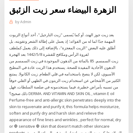
الزهرة البيضاء سعر زيت الزئبق
by
Admin
يعد زيت جوز الهند، أو كما يُسمى "زيت النارجيل"، أحد أنواع الزيوت
المهمة جدًا لما له من الفوائد؛ إذ يعمل على إطالة الشعر وتقويته، بل
أطلق عليه البعض "الزيت المعجزة"، بالإضافة إلى ذلك يعمل كملطف
لفروة الرأس ومكافح للقشرة 8‏‏/5‏‏/1442 بعد الهجرة
زيت السمسم. 85 بالمائة من الدهون الموجودة في زيت السمسم من
الدهون الأحادية المفيدة للصحة. يستخدم هذا الزيت عادة في المطبخ
الآسيوي، لكن لا ينصح باستخدامه في قلي الطعام. زيت الكانولا. يمتنع
الكثير من الأشخاص عن استخدام زيت الزيتون في الطهي أو القلي خوفاً
من تسببه بأمراض خطيرة، فيما يستخدمونه في صلصة السلطات، فهل
ذلك صحيح؟ DERMA. AND VITAMIN AND SKIN OIL , vitamin E oil
Perfume-free and anti-allergic skin penetrates deeply into the
skin to rejuvenate and purify it, this formula helps moisturize,
soften and purify dry and harsh skin and relieve the
appearance of fine lines and wrinkles , perfect for normal, dry
or 🛑 sensitive 🛑 skin that doesn't match other skincare
products. السلام عليكم زيت الزيتون مادة اساسية في الموائد المغربية