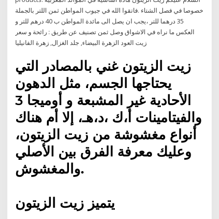
خصوصا في فصل الشتاء .فاتقوا الله في جيوب المواطن ثمن اللتر بالجملة
35 درهما للتر ،يجب ان يصل الى مائدة المواطن ب 40 درهم للتر و
العكس ما نراه في الاشواق وصل ثمن تصنيف عن طريق : رائحة و سعر
زيت العود الزهرة البيضاء, جلد الغزال, زهرة الفانيليا
زيت الزيتون غني بالمصادر التي
يحتاجها الجسم، مثل الدهون
الأحادية غير المشبعة و أوميجا 3
والفيتامينات أ،ك ،د،هـ، إلا أم هناك
أنواع مغشوشة من زيت الزيتون،
وعليك معرفة الفرق بين الأصلي
والمغشوش.
يتميز زيت الزيتون